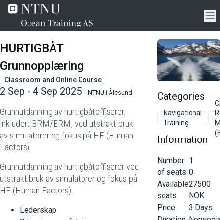
HURTIGBÅT
Grunnopplæring
Classroom and Online Course
2 Sep - 4 Sep 2025
-
NTNU i Ålesund
Categories
C
Grunnutdanning av hurtigbåtoffiserer,
Navigational
R
inkludert BRM/ERM, ved utstrakt bruk
Training
M
(
av simulatorer og fokus på HF (Human
Information
Factors).
Number
1
Grunnutdanning av hurtigbåtoffiserer ved
of seats
0
utstrakt bruk av simulatorer og fokus på
Available
27500
HF (Human Factors).
seats
NOK
Price
3
Days
Lederskap
Duration
Norwegi