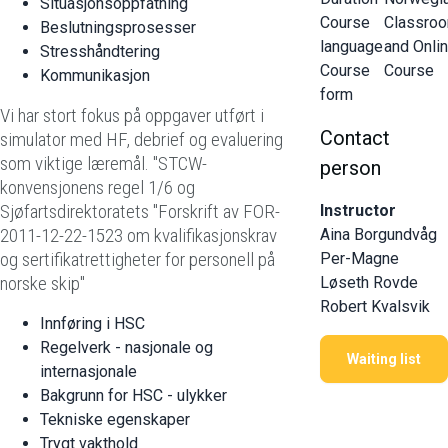
Situasjonsoppfatning
Course
Classro
Beslutningsprosesser
language
and Onli
Stresshåndtering
Course
Course
Kommunikasjon
form
Vi har stort fokus på oppgaver utført i
Contact
simulator med HF, debrief og evaluering
som viktige læremål. "STCW-
person
konvensjonens regel 1/6 og
Sjøfartsdirektoratets "Forskrift av FOR-
Instructor
2011-12-22-1523 om kvalifikasjonskrav
Aina Borgundvåg
og sertifikatrettigheter for personell på
Per-Magne
norske skip"
Løseth Rovde
Robert Kvalsvik
Innføring i HSC
Regelverk - nasjonale og
Waiting list
internasjonale
Bakgrunn for HSC - ulykker
Tekniske egenskaper
Trygt vakthold