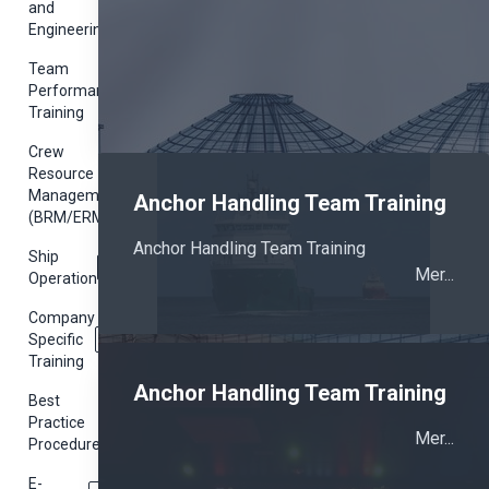
and
Engineering
Team
Performance
Training
Crew
Resource
Management
Anchor Handling Team Training
(BRM/ERM)
Anchor Handling Team Training
Ship
Mer...
Operation
Company
Specific
Training
Anchor Handling Team Training
Best
Practice
Mer...
Procedures
E-