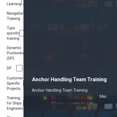
Learning
Navigational
Training
Type
specific
training
Dynamic
Positioning
(DP)
DP
Customer
Anchor Handling Team Training
Specific
Projects
Anchor Handling Team Training
Mer...
Training
for Ships
Engineers