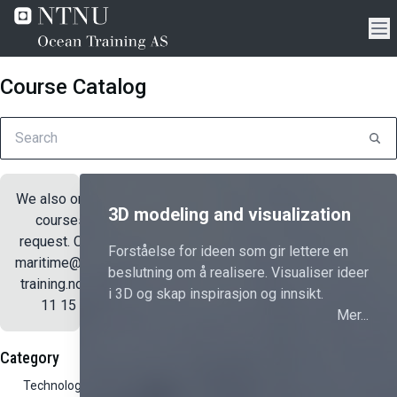
Course Catalog
We also organize
3D modeling and visualization
courses on
request. Contact
Forståelse for ideen som gir lettere en
maritime@ocean-
beslutning om å realisere. Visualiser ideer
training.no or 70
i 3D og skap inspirasjon og innsikt.
11 15 00.
Mer...
Category
Technology