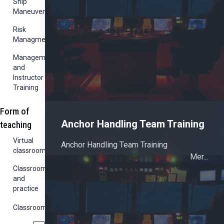
Ship
Maneuvering
Risk
Managment
Management
and
Instructor
Training
Form of
Anchor Handling Team Training
teaching
Virtual
Anchor Handling Team Training
classroom
Mer...
Classroom
and
practice
Classroom