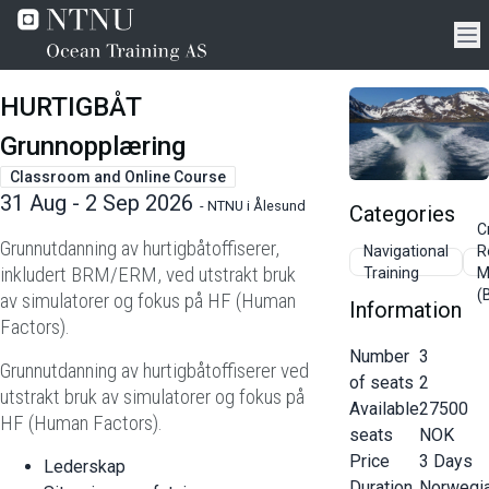
HURTIGBÅT
Grunnopplæring
Classroom and Online Course
31 Aug - 2 Sep 2026
-
NTNU i Ålesund
Categories
C
Grunnutdanning av hurtigbåtoffiserer,
Navigational
R
inkludert BRM/ERM, ved utstrakt bruk
Training
M
(
av simulatorer og fokus på HF (Human
Information
Factors).
Number
3
Grunnutdanning av hurtigbåtoffiserer ved
of seats
2
utstrakt bruk av simulatorer og fokus på
Available
27500
HF (Human Factors).
seats
NOK
Price
3
Days
Lederskap
Duration
Norwegi