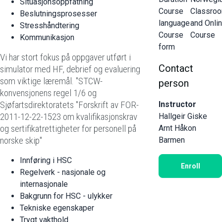
Situasjonsoppfatning
Course
Classro
Beslutningsprosesser
language
and Onli
Stresshåndtering
Course
Course
Kommunikasjon
form
Vi har stort fokus på oppgaver utført i
Contact
simulator med HF, debrief og evaluering
som viktige læremål. "STCW-
person
konvensjonens regel 1/6 og
Sjøfartsdirektoratets "Forskrift av FOR-
Instructor
2011-12-22-1523 om kvalifikasjonskrav
Hallgeir Giske
og sertifikatrettigheter for personell på
Arnt Håkon
norske skip"
Barmen
Innføring i HSC
Enroll
Regelverk - nasjonale og
internasjonale
Bakgrunn for HSC - ulykker
Tekniske egenskaper
Trygt vakthold