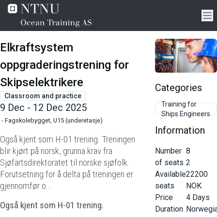
Elkraftsystem
oppgraderingstrening for
Skipselektrikere
Categories
Classroom and practice
Training for
9 Dec - 12 Dec 2025
Ships Engineers
-
Fagskolebygget, U15 (underetasje)
Information
Også kjent som H-01 trening. Treningen
blir kjørt på norsk, grunna krav fra
Number
8
Sjøfartsdirektoratet til norske sjøfolk.
of seats
2
Forutsetning for å delta på treningen er
Available
22200
gjennomfør o...
seats
NOK
Price
4
Days
Også kjent som H-01 trening.
Duration
Norwegi