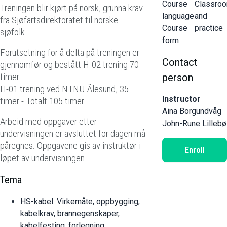
Course
Classro
Treningen blir kjørt på norsk, grunna krav
language
and
fra Sjøfartsdirektoratet til norske
Course
practice
sjøfolk.
form
Forutsetning for å delta på treningen er
Contact
gjennomfør og bestått
H-02
trening 70
timer.
person
H-01 trening ved NTNU Ålesund, 35
Instructor
timer - Totalt 105 timer
Aina Borgundvåg
Arbeid med oppgaver etter
John-Rune Lillebø
undervisningen er avsluttet for dagen må
påregnes. Oppgavene gis av instruktør i
Enroll
løpet av undervisningen.
Tema
HS-kabel: Virkemåte, oppbygging,
kabelkrav, brannegenskaper,
kabelfesting, forlegning.