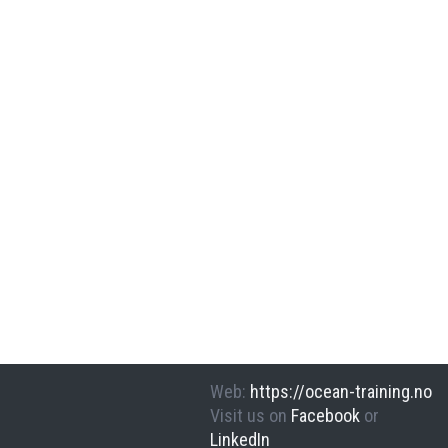
Web
:
https://ocean-training.no
Visit us on
Facebook
or
LinkedIn