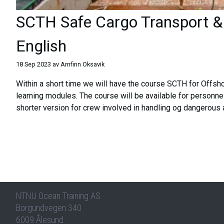
SCTH Safe Cargo Transport & 
English ​​​​‌ ‍ ​‍​‍‌‍ ‌ ​‍‌‍‍‌‌‍‌ ‌‍‍‌‌‍ ‍​‍​‍​ ‍‍​‍​‍‌ ​ ‌‍​‌‌‍ ‍‌‍‍‌‌ ‌​‌ ‍‌​‍ ‍‌‍‍‌‌‍ ​‍​‍​‍ ​​‍​‍‌‍‍​‌ ​‍‌‍‌‌‌‍‌‍​‍​‍​ ‍‍​‍​‍‌‍‍​‌ ‌​‌ ‌​‌ ​​‌ ​ ​ ‍‍​‍ ​‍ ‌‍ ‌‍​ ‌‍‌‌‌‍​‌‌‍ ‍‌ ‌​‌ ​‍‌‍​‌‌‍‍‌‌‍ ‍‌‍‍‌‌‍ ‍‌‍‌ ​‍ ‍‌ ​ ‌‍​‌‌‍ ‍‌‍‍‌‌ ‌​‌ ‍‌​‍ ‍‌ ​ ‌ ‌​‌ ‌‌‌‍‌​‌‍‍‌‌‍ ​‍ ‌‍‍‌‌‍ ‍‌ ‌​‌‍‌‌‌‍ ‍‌ ‌​​‍ ‌‍‌‌‌‍‌​‌‍‍‌‌ ‌​​‍ ‌‍ ‌‌‍ ‌‍‌​‌‍‌‌​ ‌‌ ​​‌ ​‍‌‍‌‌‌ ​ ‌‍‌‌‌‍ ‍‌ ‌​‌‍​‌‌ ‌​‌‍‍‌‌‍ ‌‍ ‍​ ‍ ‌‍‍‌‌‍‌​​ ‌​ ​‍​ ‍‌‌‍​‍‌‍‌‍‌‍​‌‌‍‌‌​ ‍​​ ‌‍​‍ ‌‌‍‌‍​ ​‌‌‍​‍‌‍‌‌​‍ ‌​ ‌​​ ‌‌​ ​​​ ​ ​‍ ‌​ ‍‌‌‍‌​‌‍‌‌​ ‌‍​‍ ‌​ ‍​​ ‍​​ ‍​​ ‍‌‌‍​ ​ ​‌​ ‍‌​ ‍‌‌‍‌​​ ‌ ​ ​​​ ​ ​ ‍ ‌ ‌​‌ ‍‌‌ ​​‌‍‌‌​ ‌‌‍​‌‌ ​‍‌ ‌​‌‍‍‌‌‍​ ‌‍ ​‌‍‌‌​ ‍ ‌ ​​‌‍​‌‌ ‌​‌‍‍​​ ‌‌ ‌​‌‍‍‌‌ ‌​‌‍ ​‌‍‌‌​ ‌‍​‍‌‍​‌‌ ​ ‌‍‌‌‌‌‌‌‌ ​‍‌‍ ​​ ‌‌‍‍​‌ ‌​‌ ‌​‌ ​​‌ ​ ​‍‌‌​ ​ ‌​​‌​‍‌‌​ ​‍‌​‌‍​‍‌‌​ ​‍‌​‌‍‌‍ ‌‍​ ‌‍‌‌‌‍​‌‌‍ ‍‌ ‌​‌ ​‍‌‍​‌‌‍‍‌‌‍ ‍‌‍‍‌‌‍ ‍‌‍‌ ​‍ ‍‌ ​ ‌‍​‌‌‍ ‍‌‍‍‌‌ ‌​‌ ‍‌​‍ ‍‌ ​ ‌ ‌​‌ ‌‌‌‍‌​‌‍‍‌‌‍ ​‍‌‍‌‍‍‌‌‍‌​​ ‌​ ​‍​ ‍‌‌‍​‍‌‍‌‍‌‍​‌‌‍‌‌​ ‍​​ ‌‍​‍ ‌‌‍‌‍​ ​‌‌‍​‍‌‍‌‌​‍ ‌​ ‌​​ ‌‌​ ​​​ ​ ​‍ ‌​ ‍‌‌‍‌​‌‍‌‌​ ‌‍​‍ ‌​ ‍​​ ‍​​ ‍​​ ‍‌‌‍​ ​ ​‌​ ‍‌​ ‍‌‌‍‌​​ ‌ ​ ​​​ ​ ​‍‌‍‌ ‌​‌ ‍‌‌ ​​‌‍‌‌​ ‌‌‍​‌‌ ​‍‌ ‌​‌‍‍‌‌‍​ ‌‍ ​‌‍‌‌​‍‌‍‌ ​​‌‍​‌‌ ‌​‌‍‍​​ ‌‌ ‌​‌‍‍‌‌ ‌​‌‍ ​‌‍‌‌​‍​‍‌ ‌
18 Sep 2023
av
Arnfinn Oksavik​​​​‌ ‍ ​‍​‍‌‍ ‌ ​‍‌‍‍‌‌‍‌ ‌‍‍‌‌‍ ‍​‍​‍​ ‍‍​‍​‍‌ ​ ‌‍​‌‌‍ ‍‌‍‍‌‌ ‌​‌ ‍‌​‍ ‍‌‍‍‌‌‍ ​‍​‍​‍ ​​‍​‍‌‍‍​‌ ​‍‌‍‌‌‌‍‌‍​‍​‍​ ‍‍​‍​‍‌‍‍​‌ ‌​‌ ‌​‌ ​​‌ ​ ​ ‍‍​‍ ​‍ ‌‍ ‌‍​ ‌‍‌‌‌‍​‌‌‍ ‍‌ ‌​‌ ​‍‌‍​‌‌‍‍‌‌‍ ‍‌‍‍‌‌‍ ‍‌‍‌ ​‍ ‍‌ ​ ‌‍​‌‌‍ ‍‌‍‍‌‌ ‌​‌ ‍‌​‍ ‍‌ ​ ‌ ‌​‌ ‌‌‌‍‌​‌‍‍‌‌‍ ​‍ ‌‍‍‌‌‍ ‍‌ ‌​‌‍‌‌‌‍ ‍‌ ‌​​‍ ‌‍‌‌‌‍‌​‌‍‍‌‌ ‌​​‍ ‌‍ ‌‌‍ ‌‍‌​‌‍‌‌​ ‌‌ ​​‌ ​‍‌‍‌‌‌ ​ ‌‍‌‌‌‍ ‍‌ ‌​‌‍​‌‌ ‌​‌‍‍‌‌‍ ‌‍ ‍​ ‍ ‌‍‍‌‌‍‌​​ ‌‌‍​ ‌‍‌‍​ ​‌​ ​​‌‍‌‌​ ‍‌​ ‌‍​ ​​​‍ ‌​ ​​​ ‌‌‌‍​‌​ ‌ ​‍ ‌​ ‌​​ ‌‌​ ​​​ ​​​‍ ‌‌‍​‌​ ​ ‌‍​ ‌‍‌‍​‍ ‌‌‍​‍​ ‌ ‌‍​ ​ ‌‍​ ‌‌​ ‍​‌‍‌‌‌‍​‍​ ‌​​ ​‌​ ‌​​ ‍‌​ ‍ ‌ ‌​‌ ‍‌‌ ​​‌‍‌‌​ ‌‌ ​​‌‍‌‌‌ ​‍‌ ​ ‌‍ ‌‍ ‍​ ‍ ‌ ​​‌‍​‌‌ ‌​‌‍‍​​ ‌‌‍ ‍‌‍​‌‌‍ ‌‌‍‌‌​ ‌‍​‍‌‍​‌‌ ​ ‌‍‌‌‌‌‌‌‌ ​‍‌‍ ​​ ‌‌‍‍​‌ ‌​‌ ‌​‌ ​​‌ ​ ​‍‌‌​ ​ ‌​​‌​‍‌‌​ ​‍‌​‌‍​‍‌‌​ ​‍‌​‌‍‌‍ ‌‍​ ‌‍‌‌‌‍​‌‌‍ ‍‌ ‌​‌ ​‍‌‍​‌‌‍‍‌‌‍ ‍‌‍‍‌‌‍ ‍‌‍‌ ​‍ ‍‌ ​ ‌‍​‌‌‍ ‍‌‍‍‌‌ ‌​‌ ‍‌​‍ ‍‌ ​ ‌ ‌​‌ ‌‌‌‍‌​‌‍‍‌‌‍ ​‍‌‍‌‍‍‌‌‍‌​​ ‌‌‍​ ‌‍‌‍​ ​‌​ ​​‌‍‌‌​ ‍‌​ ‌‍​ ​​​‍ ‌​ ​​​ ‌‌‌‍​‌​ ‌ ​‍ ‌​ ‌​​ ‌‌​ ​​​ ​​​‍ ‌‌‍​‌​ ​ ‌‍​ ‌‍‌‍​‍ ‌‌‍​‍​ ‌ ‌‍​ ​ ‌‍​ ‌‌​ ‍​‌‍‌‌‌‍​‍​ ‌​​ ​‌​ ‌​​ ‍‌​‍‌‍‌ ‌​‌ ‍‌‌ ​​‌‍‌‌​ ‌‌ ​​‌‍‌‌‌ ​‍‌ ​ ‌‍ ‌‍ ‍​‍‌‍‌ ​​‌‍​‌‌ ‌​‌‍‍​​ ‌‌‍ ‍‌‍​‌‌‍ ‌‌‍‌‌​‍​‍‌ ‌
Within a short time we will have the course SCTH for Offsho
learning modules. The course will be available for personn
shorter version for crew involved in handling og dangerous and toxic goods.​​​​‌ ‍ ​‍​‍‌‍ ‌ ​‍‌‍‍‌‌‍‌ ‌‍‍‌‌‍ ‍​‍​‍​ ‍‍​‍​‍‌ ​ ‌‍​‌‌‍ ‍‌‍‍‌‌ ‌​‌ ‍‌​‍ ‍‌‍‍‌‌‍ ​‍​‍​‍ ​​‍​‍‌‍‍​‌ ​‍‌‍‌‌‌‍‌‍​‍​‍​ ‍‍​‍​‍‌‍‍​‌ ‌​‌ ‌​‌ ​​‌ ​ ​ ‍‍​‍ ​‍ ‌‍ ‌‍​ ‌‍‌‌‌‍​‌‌‍ ‍‌ ‌​‌ ​‍‌‍​‌‌‍‍‌‌‍ ‍‌‍‍‌‌‍ ‍‌‍‌ ​‍ ‍‌ ​ ‌‍​‌‌‍ ‍‌‍‍‌‌ ‌​‌ ‍‌​‍ ‍‌ ​ ‌ ‌​‌ ‌‌‌‍‌​‌‍‍‌‌‍ ​‍ ‌‍‍‌‌‍ ‍‌ ‌​‌‍‌‌‌‍ ‍‌ ‌​​‍ ‌‍‌‌‌‍‌​‌‍‍‌‌ ‌​​‍ ‌‍ ‌‌‍ ‌‍‌​‌‍‌‌​ ‌‌ ​​‌ ​‍‌‍‌‌‌ ​ ‌‍‌‌‌‍ ‍‌ ‌​‌‍​‌‌ ‌​‌‍‍‌‌‍ ‌‍ ‍​ ‍ ‌‍‍‌‌‍‌​​ ‌​ ​‍​ ‍‌‌‍​‍‌‍‌‍‌‍​‌‌‍‌‌​ ‍​​ ‌‍​‍ ‌‌‍‌‍​ ​‌‌‍​‍‌‍‌‌​‍ ‌​ ‌​​ ‌‌​ ​​​ ​ ​‍ ‌​ ‍‌‌‍‌​‌‍‌‌​ ‌‍​‍ ‌​ ‍​​ ‍​​ ‍​​ ‍‌‌‍​ ​ ​‌​ ‍‌​ ‍‌‌‍‌​​ ‌ ​ ​​​ ​ ​ ‍ ‌ ‌​‌ ‍‌‌ ​​‌‍‌‌​ ‌‌‍​‌‌ ​‍‌ ‌​‌‍‍‌‌‍​ ‌‍ ​‌‍‌‌​ ‍ ‌ ​​‌‍​‌‌ ‌​‌‍‍​​ ‌‌ ​ ‌ ‌‌‌‍ ‌‌‍ ‌‌‍​‌‌ ​‍‌ ‍‌​ ‌‍​‍‌‍​‌‌ ​ ‌‍‌‌‌‌‌‌‌ ​‍‌‍ ​​ ‌‌‍‍​‌ ‌​‌ ‌​‌ ​​‌ ​ ​‍‌‌​ ​ ‌​​‌​‍‌‌​ ​‍‌​‌‍​‍‌‌​ ​‍‌​‌‍‌‍ ‌‍​ ‌‍‌‌‌‍​‌‌‍ ‍‌ ‌​‌ ​‍‌‍​‌‌‍‍‌‌‍ ‍‌‍‍‌‌‍ ‍‌‍‌ ​‍ ‍‌ ​ ‌‍​‌‌‍ ‍‌‍‍‌‌ ‌​‌ ‍‌​‍ ‍‌ ​ ‌ ‌​‌ ‌‌‌‍‌​‌‍‍‌‌‍ ​‍‌‍‌‍‍‌‌‍‌​​ ‌​ ​‍
NTNU Ocean Training AS
Borgundvegen 340
6009 Ålesund