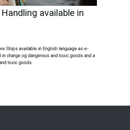
Handling available in
re Ships available in English language as e-
el in charge og dangerous and toxic goods and a
​ ‍‌‌‍​‍‌‍‌‍‌‍​‌‌‍‌‌​ ‍​​ ‌‍​‍ ‌‌‍‌‍​ ​‌‌‍​‍‌‍‌‌​‍ ‌​ ‌​​ ‌‌​ ​​​ ​ ​‍ ‌​ ‍‌‌‍‌​‌‍‌‌​ ‌‍​‍ ‌​ ‍​​ ‍​​ ‍​​ ‍‌‌‍​ ​ ​‌​ ‍‌​ ‍‌‌‍‌​​ ‌ ​ ​​​ ​ ​‍‌‍‌ ‌​‌ ‍‌‌ ​​‌‍‌‌​ ‌‌‍​‌‌ ​‍‌ ‌​‌‍‍‌‌‍​ ‌‍ ​‌‍‌‌​‍‌‍‌ ​​‌‍​‌‌ ‌​‌‍‍​​ ‌‌ ​ ‌ ‌‌‌‍ ‌‌‍ ‌‌‍​‌‌ ​‍‌ ‍‌​‍​‍‌ ‌