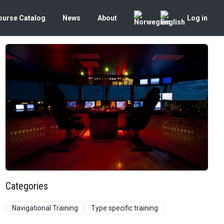
ourse Catalog
News
About
Log in
Categories
Navigational Training
Type specific training